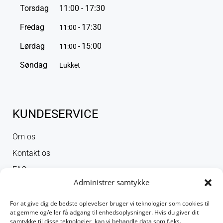
Torsdag
11:00 - 17:30
Fredag
17:30
11:00 -
Lørdag
15:00
11:00 -
Søndag
Lukket
KUNDESERVICE
Om os
Kontakt os
FAQ
Administrer samtykke
Persondatapolitik
gyldighed
For at give dig de bedste oplevelser bruger vi teknologier som cookies til
at gemme og/eller få adgang til enhedsoplysninger. Hvis du giver dit
samtykke til disse teknologier, kan vi behandle data som f.eks.