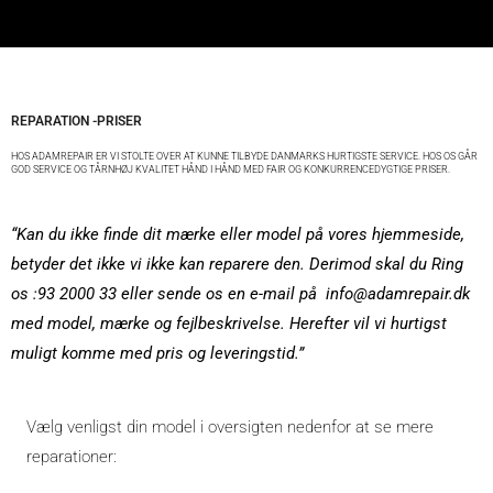
REPARATION -PRISER
HOS ADAMREPAIR ER VI STOLTE OVER AT KUNNE TILBYDE DANMARKS HURTIGSTE SERVICE. HOS OS GÅR
GOD SERVICE OG TÅRNHØJ KVALITET HÅND I HÅND MED FAIR OG KONKURRENCEDYGTIGE PRISER.
“Kan du ikke finde dit mærke eller model på vores hjemmeside,
betyder det ikke vi ikke kan reparere den. Derimod skal du Ring
os :93 2000 33 eller sende os en e-mail på info@adamrepair.dk
med model, mærke og fejlbeskrivelse. Herefter vil vi hurtigst
muligt komme med pris og leveringstid.”
Vælg venligst din model i oversigten nedenfor at se mere
reparationer: