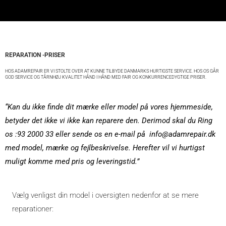
REPARATION -PRISER
HOS ADAMREPAIR ER VI STOLTE OVER AT KUNNE TILBYDE DANMARKS HURTIGSTE SERVICE. HOS OS GÅR
GOD SERVICE OG TÅRNHØJ KVALITET HÅND I HÅND MED FAIR OG KONKURRENCEDYGTIGE PRISER.
“Kan du ikke finde dit mærke eller model på vores hjemmeside,
betyder det ikke vi ikke kan reparere den. Derimod skal du Ring
os :93 2000 33 eller sende os en e-mail på info@adamrepair.dk
med model, mærke og fejlbeskrivelse. Herefter vil vi hurtigst
muligt komme med pris og leveringstid.”
Vælg venligst din model i oversigten nedenfor at se mere
reparationer: