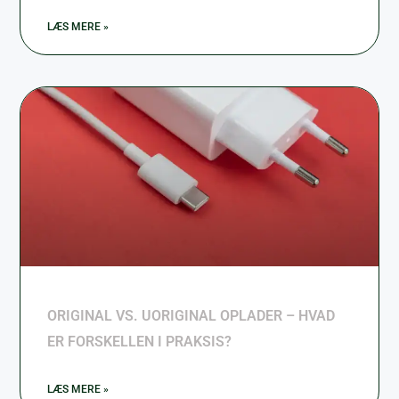
LÆS MERE »
ORIGINAL VS. UORIGINAL OPLADER – HVAD
ER FORSKELLEN I PRAKSIS?
LÆS MERE »