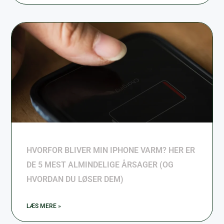
HVORFOR BLIVER MIN IPHONE VARM? HER ER
DE 5 MEST ALMINDELIGE ÅRSAGER (OG
HVORDAN DU LØSER DEM)
LÆS MERE »