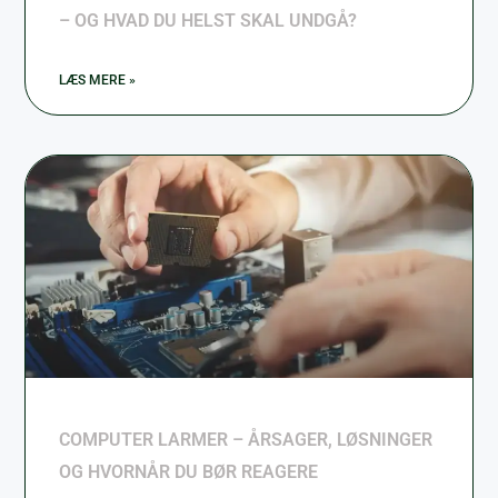
– OG HVAD DU HELST SKAL UNDGÅ?
LÆS MERE »
COMPUTER LARMER – ÅRSAGER, LØSNINGER
OG HVORNÅR DU BØR REAGERE