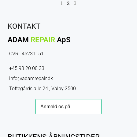
1
3
2
KONTAKT
ADAM
REPAIR
ApS
CVR : 45231151
+45 93 20 00 33
info@adamrepair.dk
Toftegårds alle 24 , Valby 2500