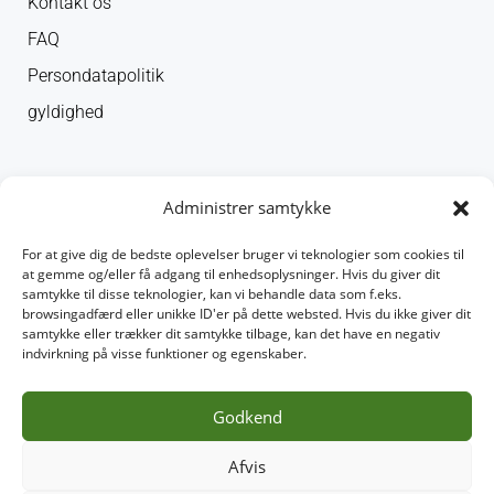
Kontakt os
FAQ
Persondatapolitik
gyldighed
Administrer samtykke
Adam Repair er en uafhængig reparationsvirksomhed og er ikke
autoriseret, godkendt eller tilknyttet Apple, Samsung eller andre
For at give dig de bedste oplevelser bruger vi teknologier som cookies til
varemærkeindehavere.
at gemme og/eller få adgang til enhedsoplysninger. Hvis du giver dit
samtykke til disse teknologier, kan vi behandle data som f.eks.
browsingadfærd eller unikke ID'er på dette websted. Hvis du ikke giver dit
samtykke eller trækker dit samtykke tilbage, kan det have en negativ
© 2026 adamrepair.dk. Alle rettigheder forbeholdes.
indvirkning på visse funktioner og egenskaber.
Godkend
BOOK TID
RING OS
E-MAIL
DIRECTION
Afvis