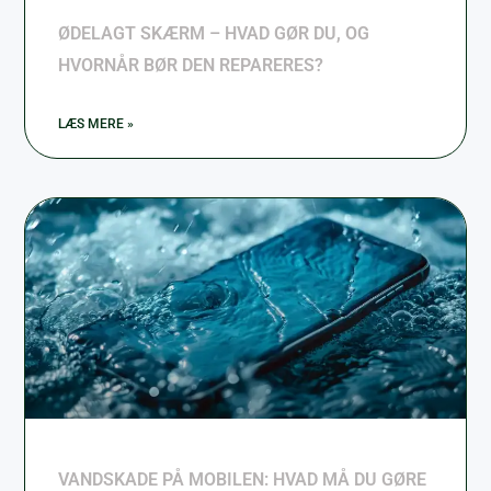
ØDELAGT SKÆRM – HVAD GØR DU, OG
HVORNÅR BØR DEN REPARERES?
LÆS MERE »
VANDSKADE PÅ MOBILEN: HVAD MÅ DU GØRE