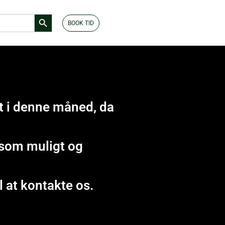
Search Button
BOOK TID
t i denne måned, da
t som muligt og
l at kontakte os.