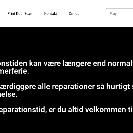
Search
Print Kopi Scan
Kontakt
Om os
for:
tionstiden kan være længere end normal
merferie.
 færdiggøre alle reparationer så hurtig
åelse.
eparationstid, er du altid velkommen ti