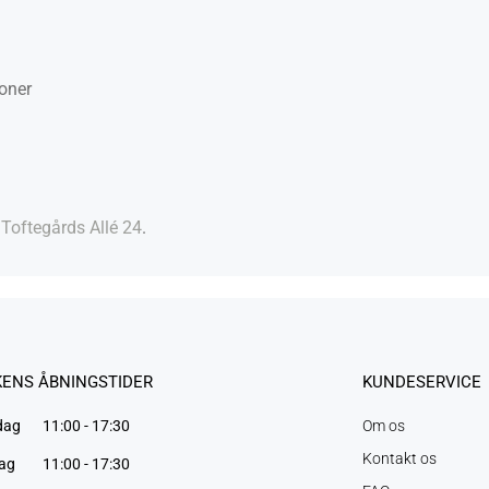
ioner
 Toftegårds Allé 24
.
KENS ÅBNINGSTIDER
KUNDESERVICE
dag
11:00 - 17:30
Om os
Kontakt os
dag
11:00 - 17:30