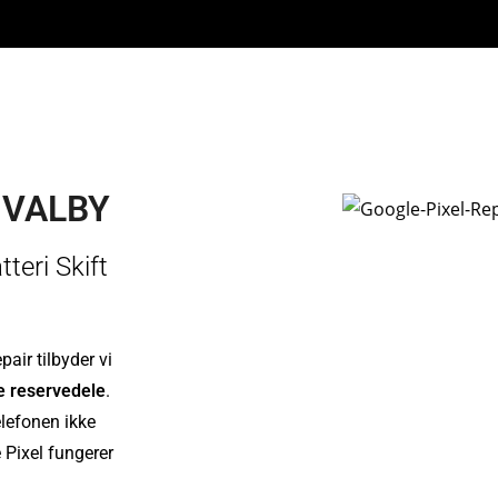
 VALBY
teri Skift
air tilbyder vi
le reservedele
.
elefonen ikke
e Pixel fungerer