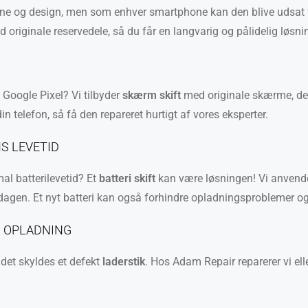
evne og design, men som enhver smartphone kan den blive udsat f
 originale reservedele, så du får en langvarig og pålidelig løsn
 Google Pixel? Vi tilbyder
skærm skift
med originale skærme, der 
 telefon, så få den repareret hurtigt af vores eksperter.
S LEVETID
mal batterilevetid? Et
batteri skift
kan være løsningen! Vi anvender 
 dagen. Et nyt batteri kan også forhindre opladningsproblemer og
I OPLADNING
 det skyldes et defekt
laderstik
. Hos Adam Repair reparerer vi elle