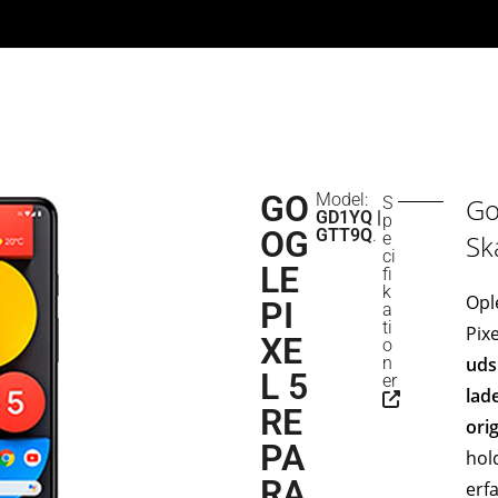
GO
Model:
Go
S
GD1YQ |
p
OG
GTT9Q
.
e
Sk
ci
LE
fi
k
Opl
PI
a
ti
Pix
XE
o
n
uds
L 5
er
lad
RE
ori
PA
hol
RA
erf