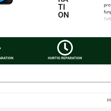
TI
pro
fun
ON
Tof
ARATION
HURTIG REPARATION
P