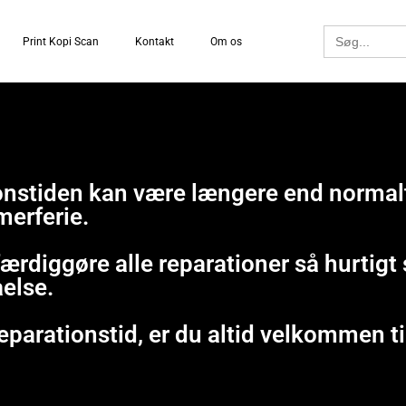
Search
Print Kopi Scan
Kontakt
Om os
for:
tionstiden kan være længere end normal
merferie.
 færdiggøre alle reparationer så hurtig
åelse.
eparationstid, er du altid velkommen ti