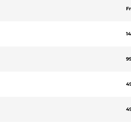
Fr
14
99
49
49