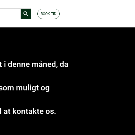
Search Button
BOOK TID
t i denne måned, da
t som muligt og
l at kontakte os.