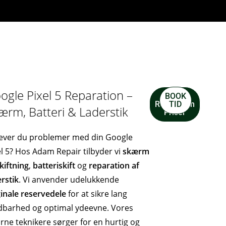
ogle Pixel 5 Reparation –
BOOK
Se
Reparation
TID
ærm, Batteri & Laderstik
Priser
ever du problemer med din Google
el 5? Hos Adam Repair tilbyder vi
skærm
kiftning
,
batteriskift
og
reparation af
erstik
. Vi anvender udelukkende
ginale reservedele
for at sikre lang
dbarhed og optimal ydeevne. Vores
arne teknikere sørger for en hurtig og