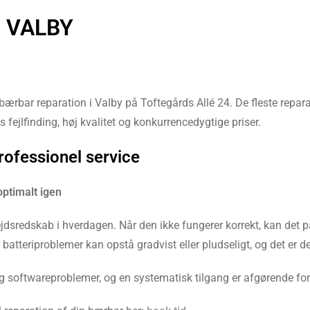
 VALBY
ærbar reparation i Valby på Toftegårds Allé 24. De fleste reparat
 fejlfinding, høj kvalitet og konkurrencedygtige priser.
rofessionel service
optimalt igen
dsredskab i hverdagen. Når den ikke fungerer korrekt, kan det på
teriproblemer kan opstå gradvist eller pludseligt, og det er derf
softwareproblemer, og en systematisk tilgang er afgørende for a