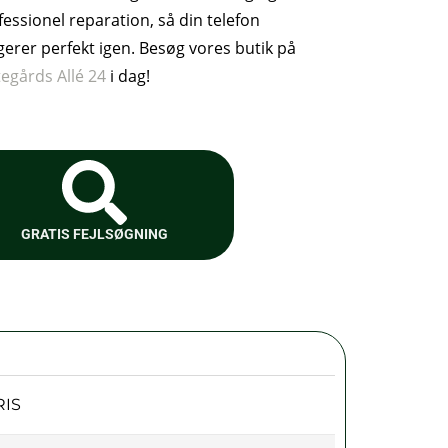
fessionel reparation, så din telefon
gerer perfekt igen. Besøg vores butik på
tegårds Allé 24
i dag!
GRATIS FEJLSØGNING
RIS