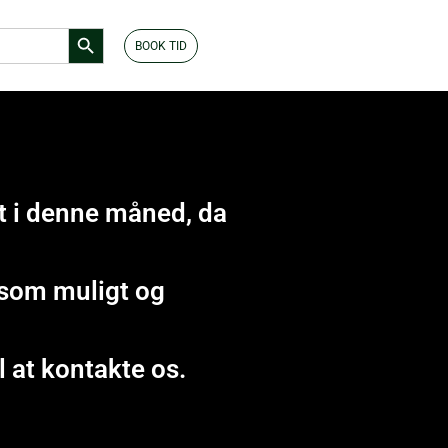
Search Button
BOOK TID
t i denne måned, da
t som muligt og
l at kontakte os.