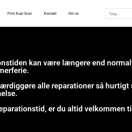
Search
Print Kopi Scan
Kontakt
Om os
for:
tionstiden kan være længere end normal
merferie.
 færdiggøre alle reparationer så hurtig
åelse.
eparationstid, er du altid velkommen ti