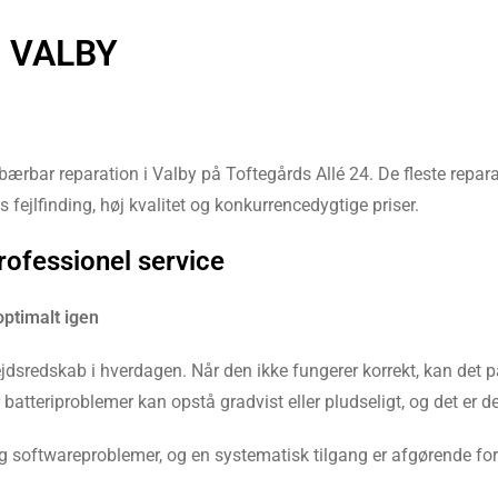
 VALBY
ærbar reparation i Valby på Toftegårds Allé 24. De fleste reparat
 fejlfinding, høj kvalitet og konkurrencedygtige priser.
rofessionel service
optimalt igen
dsredskab i hverdagen. Når den ikke fungerer korrekt, kan det på
teriproblemer kan opstå gradvist eller pludseligt, og det er derf
softwareproblemer, og en systematisk tilgang er afgørende for a