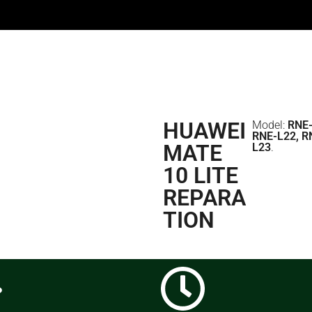
HUAWEI
Model:
RNE-
RNE-L22, R
MATE
L23
.
10 LITE
REPARA
TION