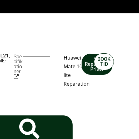
L21,
Spe
Huawei
Se
BOOK
NE-
cifik
Reparation
TID
Mate 10
atio
Priser
ner
lite
Reparation