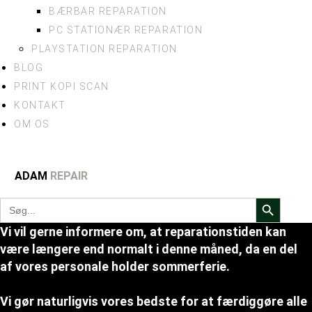
BÆRBAR REPARATION
PC STATIONÆR REPARATION
PLAYSTATION REPARATION
BLOG
PRINT KOPI SCAN
KONTAKT
OM OS
ADAM
REPAIR
Search Button
Search
for:
Vi vil gerne informere om, at reparationstiden kan
være længere end normalt i denne måned, da en del
af vores personale holder sommerferie.
Vi gør naturligvis vores bedste for at færdiggøre alle