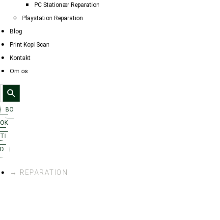
PC Stationær Reparation
Playstation Reparation
Blog
Print Kopi Scan
Kontakt
Om os
Search Button
Search
for:
BO
OK
TI
D
→ REPARATION