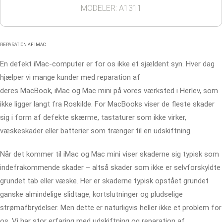
MODELER: A1311
REPARATION AF IMAC
En defekt iMac-computer er for os ikke et sjældent syn. Hver dag
hjælper vi mange kunder med reparation af
deres MacBook, iMac og Mac mini på vores værksted i Herlev, som
ikke ligger langt fra Roskilde. For MacBooks viser de fleste skader
sig i form af defekte skærme, tastaturer som ikke virker,
væskeskader eller batterier som trænger til en udskiftning.
Når det kommer til iMac og Mac mini viser skaderne sig typisk som
indefrakommende skader – altså skader som ikke er selvforskyldte
grundet tab eller væske. Her er skaderne typisk opstået grundet
ganske almindelige slidtage, kortslutninger og pludselige
strømafbrydelser. Men dette er naturligvis heller ikke et problem for
os. Vi har stor erfaring med udskiftning og reparation af