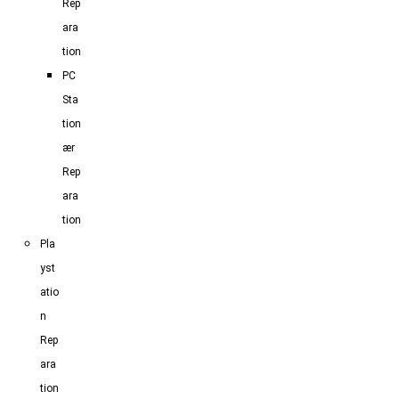
Rep
ara
tion
PC
Sta
tion
ær
Rep
ara
tion
Pla
yst
atio
n
Rep
ara
tion