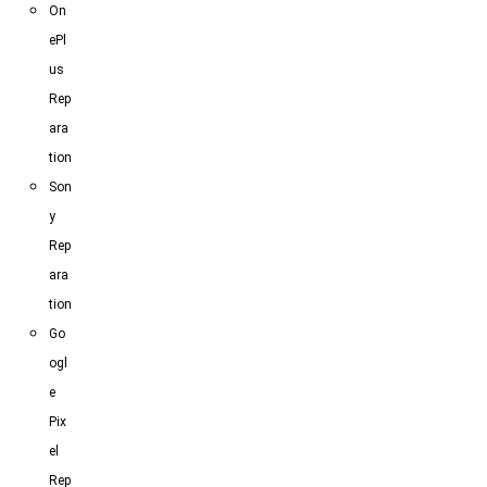
On
ePl
us
Rep
ara
tion
Son
y
Rep
ara
tion
Go
ogl
e
Pix
el
Rep