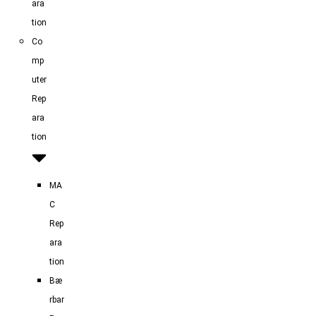
ara
tion
Co
mp
uter
Rep
ara
tion
MA
C
Rep
ara
tion
Bæ
rbar