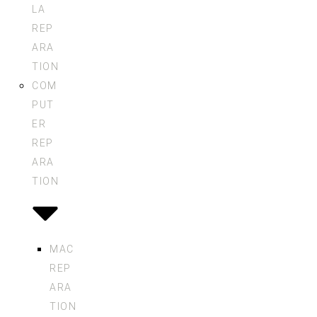
LA
REP
ARA
TION
COM
PUT
ER
REP
ARA
TION
MAC
REP
ARA
TION