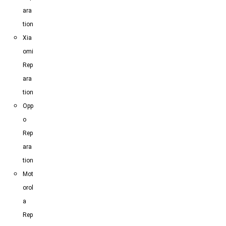
ara
tion
Xia
omi
Rep
ara
tion
Opp
o
Rep
ara
tion
Mot
orol
a
Rep