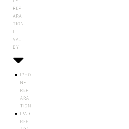
LE
REP
ARA
TION
I
VAL
BY
IPHO
NE
REP
ARA
TION
IPAD
REP