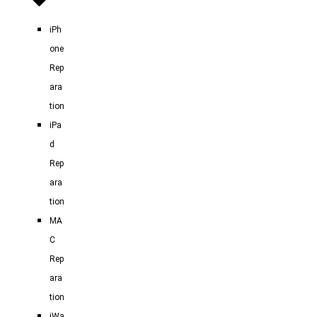
iPh
one
Rep
ara
tion
iPa
d
Rep
ara
tion
MA
C
Rep
ara
tion
iWa