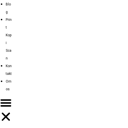
Blo
g
Prin
t
Kop
i
Sca
n
Kon
takt
Om
os