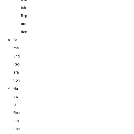
tch
Rep
ara
tion
Sa
ms
ung
Rep
ara
tion
Hu
aw
ei
Rep
ara
tion