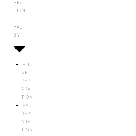
ARA
TION
I
VAL
BY
IPHO
NE
REP
ARA
TION
IPAD
REP
ARA
TION