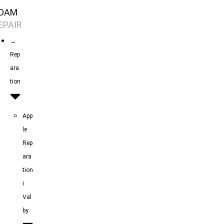
Skip
DAM
to
EPAIR
content
→
Rep
ara
tion
App
le
Rep
ara
tion
i
Val
by