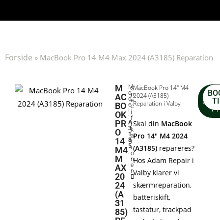
Forside
»
MacBook Pro 14 M4 Max 2024 (A3185) Reparation
M
M
MacBook Pro 14" M4
S
BO
o
p
2024 (A3185)
AC
d
Repa
T
e
Reparation i Valby
BO
e
c
Pr
l
i
OK
:
f
PR
A
Skal din
MacBook
i
3
k
O
1
Pro 14" M4 2024
a
14
8
t
5
(A3185)
repareres?
i
M4
.
o
M
n
Hos Adam Repair i
e
AX
r
Valby klarer vi
20
24
skærmreparation,
(A
batteriskift,
31
tastatur, trackpad
85)