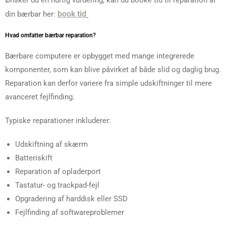
Ønsker du en hurtig vurdering, kan du booke tid til reparation af
book tid
din bærbar her:
Hvad omfatter bærbar reparation?
Bærbare computere er opbygget med mange integrerede
komponenter, som kan blive påvirket af både slid og daglig brug.
Reparation kan derfor variere fra simple udskiftninger til mere
avanceret fejlfinding.
Typiske reparationer inkluderer:
Udskiftning af skærm
Batteriskift
Reparation af opladerport
Tastatur- og trackpad-fejl
Opgradering af harddisk eller SSD
Fejlfinding af softwareproblemer