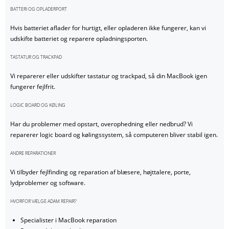
BATTERI OG OPLADERPORT
Hvis batteriet aflader for hurtigt, eller opladeren ikke fungerer, kan vi
udskifte batteriet og reparere opladningsporten.
TASTATUR OG TRACKPAD
Vi reparerer eller udskifter tastatur og trackpad, så din MacBook igen
fungerer fejlfrit.
LOGIC BOARD OG KØLING
Har du problemer med opstart, overophedning eller nedbrud? Vi
reparerer logic board og kølingssystem, så computeren bliver stabil igen.
ANDRE REPARATIONER
Vi tilbyder fejlfinding og reparation af blæsere, højttalere, porte,
lydproblemer og software.
HVORFOR VÆLGE ADAM REPAIR?
Specialister i MacBook reparation