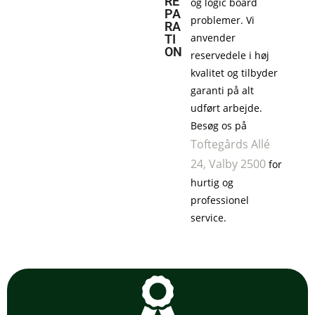
RE
og logic board
PA
problemer. Vi
RA
anvender
TI
ON
reservedele i høj
kvalitet og tilbyder
garanti på alt
udført arbejde.
Besøg os på
Toftegårds Allé
24, Valby 2500
for
hurtig og
professionel
service.