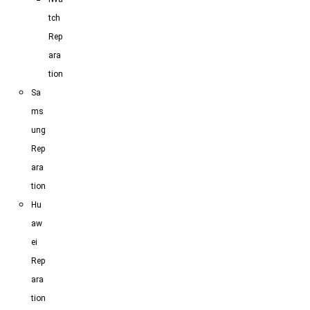
tch
Rep
ara
tion
Sa
ms
ung
Rep
ara
tion
Hu
aw
ei
Rep
ara
tion