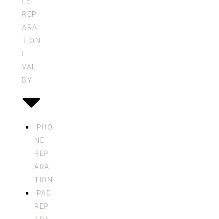
LE
REP
ARA
TION
I
VAL
BY
IPHO
NE
REP
ARA
TION
IPAD
REP