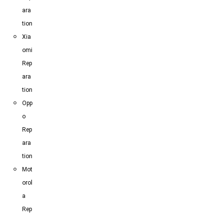
ara
tion
Xia
omi
Rep
ara
tion
Opp
o
Rep
ara
tion
Mot
orol
a
Rep