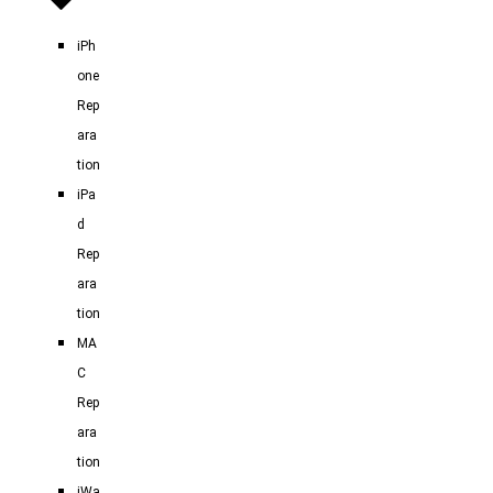
iPh
one
Rep
ara
tion
iPa
d
Rep
ara
tion
MA
C
Rep
ara
tion
iWa