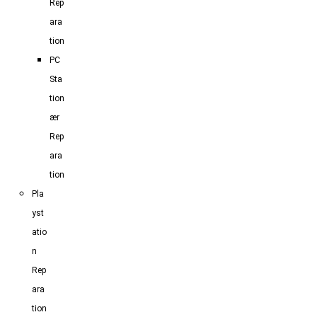
Rep
ara
tion
PC
Sta
tion
ær
Rep
ara
tion
Pla
yst
atio
n
Rep
ara
tion