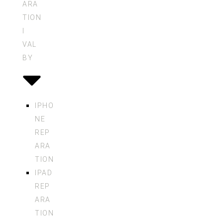
ARA
TION
I
VAL
BY
IPHO
NE
REP
ARA
TION
IPAD
REP
ARA
TION