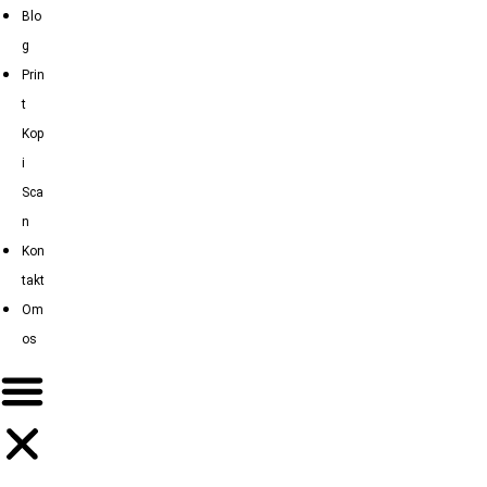
Blo
g
Prin
t
Kop
i
Sca
n
Kon
takt
Om
os