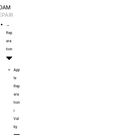
Skip
DAM
to
EPAIR
content
→
Rep
ara
tion
App
le
Rep
ara
tion
i
Val
by