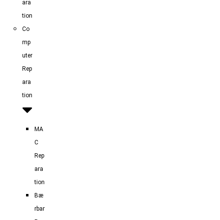
ara
tion
Co
mp
uter
Rep
ara
tion
MA
C
Rep
ara
tion
Bæ
rbar