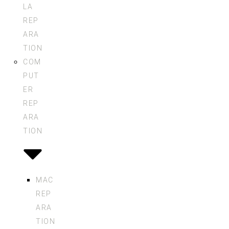
LA
REP
ARA
TION
COM
PUT
ER
REP
ARA
TION
MAC
REP
ARA
TION