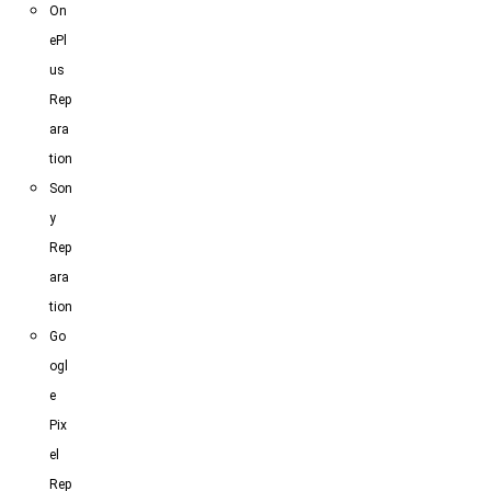
On
ePl
us
Rep
ara
tion
Son
y
Rep
ara
tion
Go
ogl
e
Pix
el
Rep