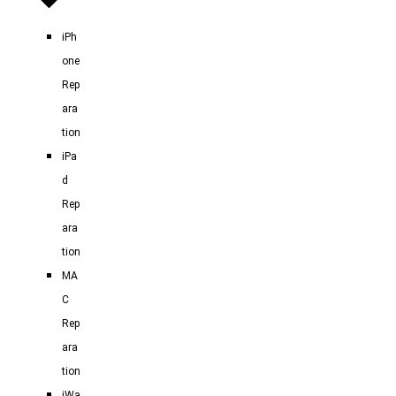
iPh
one
Rep
ara
tion
iPa
d
Rep
ara
tion
MA
C
Rep
ara
tion
iWa