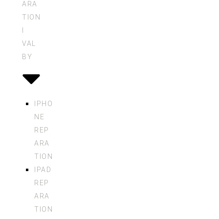
ARA
TION
I
VAL
BY
IPHO
NE
REP
ARA
TION
IPAD
REP
ARA
TION