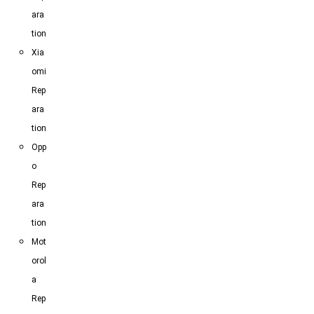
ara
tion
Xia
omi
Rep
ara
tion
Opp
o
Rep
ara
tion
Mot
orol
a
Rep