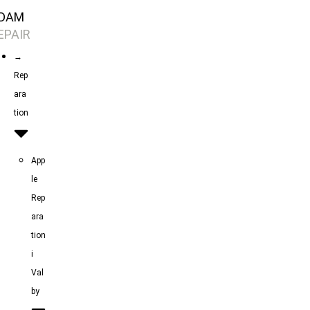
Skip
DAM
to
EPAIR
content
→
Rep
ara
tion
App
le
Rep
ara
tion
i
Val
by