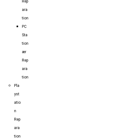
Rep
ara
tion
PC
Sta
tion
ær
Rep
ara
tion
Pla
yst
atio
n
Rep
ara
tion