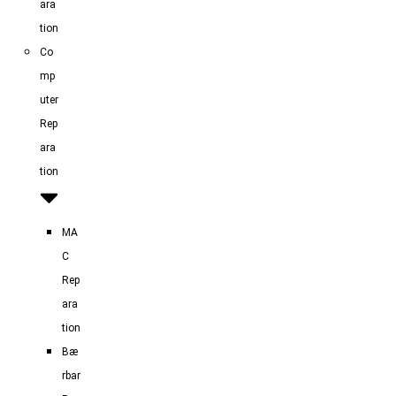
ara
tion
Co
mp
uter
Rep
ara
tion
MA
C
Rep
ara
tion
Bæ
rbar