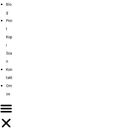
Blo
g
Prin
t
Kop
i
Sca
n
Kon
takt
Om
os