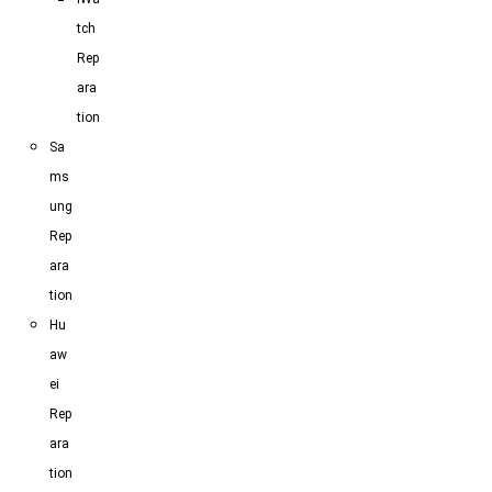
tch
Rep
ara
tion
Sa
ms
ung
Rep
ara
tion
Hu
aw
ei
Rep
ara
tion