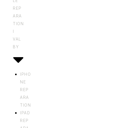
LE
REP
ARA
TION
I
VAL
BY
IPHO
NE
REP
ARA
TION
IPAD
REP