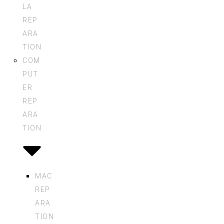
LA
REP
ARA
TION
COM
PUT
ER
REP
ARA
TION
MAC
REP
ARA
TION