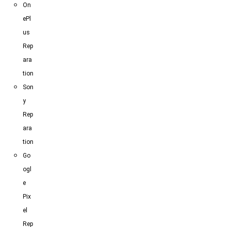
On
ePl
us
Rep
ara
tion
Son
y
Rep
ara
tion
Go
ogl
e
Pix
el
Rep