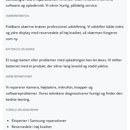
software og opladerstik. Vi sikrer hurtig, pålidelig service.
SKÆRMREPARATION
Foldbare skærme kræver professionel udskiftning. Vi udskifter både indre
og ydre display med reservedele af høj kvalitet, så skærmen fungerer
som ny.
BATTERI OG OPLADNING
Et svagt batteri eller problemer med opladningen kan let løses. Vi skifter
batteriet med et produkt, der sikrer lang levetid og stabil ydelse.
ANDRE REPARATIONER
Vi reparerer kamera, højttalere, mikrofon, knapper og
softwareproblemer. Vores teknikere diagnosticerer hurtigt og finder den
bedste løsning.
FORDELE VED ADAM REPAIR
Eksperter i Samsung reparationer
Reservedele i høj kvalitet