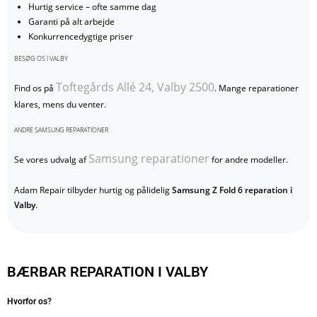
Hurtig service – ofte samme dag
Garanti på alt arbejde
Konkurrencedygtige priser
BESØG OS I VALBY
Toftegårds Allé 24, Valby 2500
Find os på
. Mange reparationer
klares, mens du venter.
ANDRE SAMSUNG REPARATIONER
Samsung reparationer
Se vores udvalg af
for andre modeller.
Adam Repair tilbyder hurtig og pålidelig
Samsung Z Fold 6 reparation i
Valby
.
BÆRBAR REPARATION I VALBY
Hvorfor os?