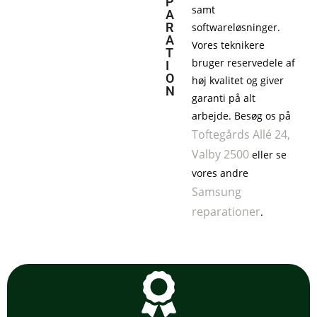
P
samt
A
R
softwareløsninger.
A
Vores teknikere
T
bruger reservedele af
I
O
høj kvalitet og giver
N
garanti på alt
arbejde. Besøg os på
Toftegårds Allé 24,
Valby 2500
eller se
vores andre
Samsung
reparationer
.