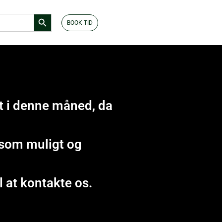
Search Button
BOOK TID
t i denne måned, da
t som muligt og
l at kontakte os.