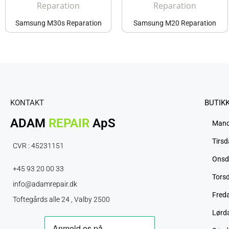
Samsung M30s Reparation
Samsung M20 Reparation
KONTAKT
BUTIK
ADAM
REPAIR
ApS
Man
Tirs
CVR : 45231151
Onsd
+45 93 20 00 33
Tors
info@adamrepair.dk
Fred
Toftegårds alle 24 , Valby 2500
Lørd