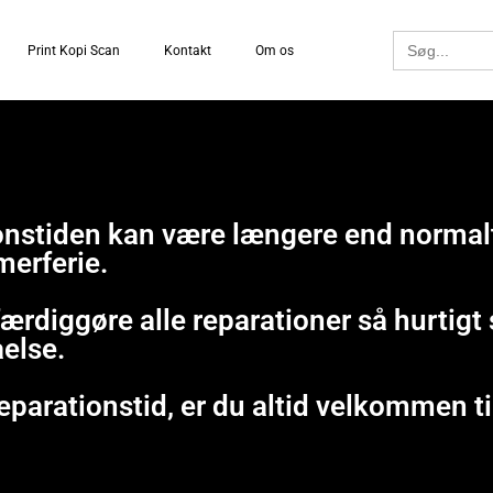
Search
Print Kopi Scan
Kontakt
Om os
for:
tionstiden kan være længere end normal
merferie.
 færdiggøre alle reparationer så hurtig
åelse.
eparationstid, er du altid velkommen ti