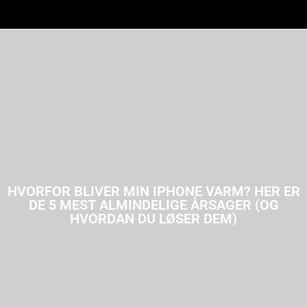
HVORFOR BLIVER MIN IPHONE VARM? HER ER
DE 5 MEST ALMINDELIGE ÅRSAGER (OG
HVORDAN DU LØSER DEM)